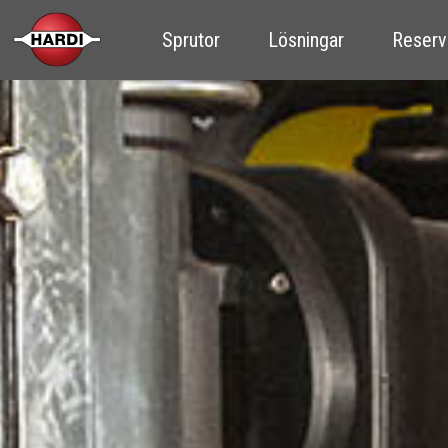
Sprutor
Lösningar
Reserv