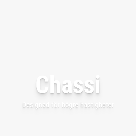
Chassi
Designad för högre hastigheter