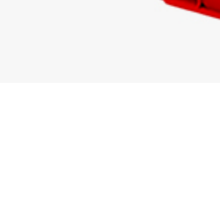
sit och axlarna är konstruerade för
r de mest krävande fält- och vägförhållandena och är
ven från den professionella lantbrukaren.
h mycket lätt att komma åt och ger dig obehindrad