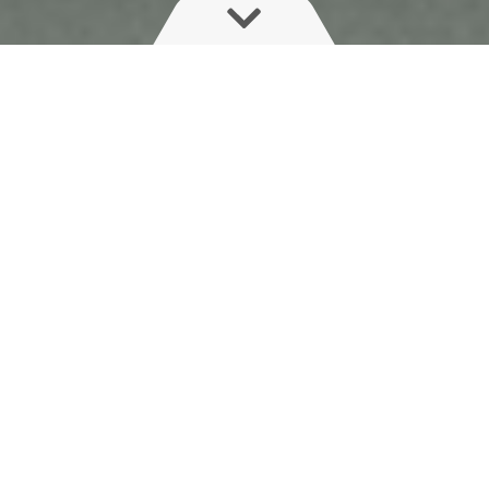
HC 8700 / HC 9700
Från arbetsbildskärmen kan föraren styra
ActiveSlant och AutoNozzleControl samt