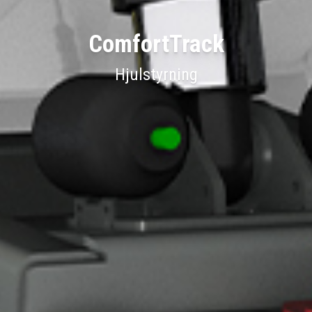
ComfortTrack
Hjulstyrning