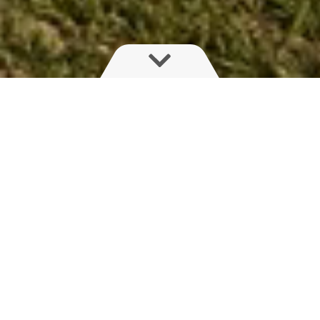
Quando i tempi per l'irrorazione
sono stretti, ogni riempimento del
serbatoio conta
Ecco perché stiamo aggiornando il tuo
NAVIGATOR o AEON alla capacità del serbatoio
superiore
– senza costi aggiuntivi + inclusa