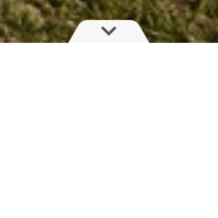
Když je čas na postřik omezený,
záleží na každém naplnění nádrže
Proto vám bez příplatku zvětšíme objem nádrže
u modelů NAVIGATOR nebo AEON
– bez příplatku + včetně 2leté
záruky