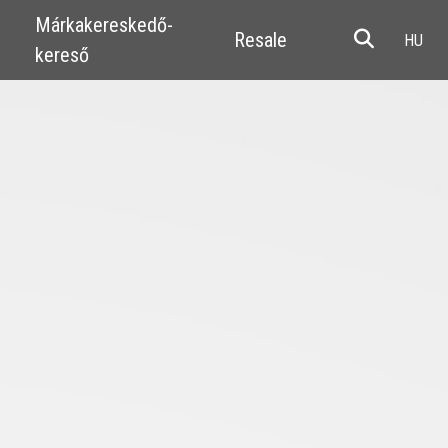
Márkakereskedő-
Resale
kereső