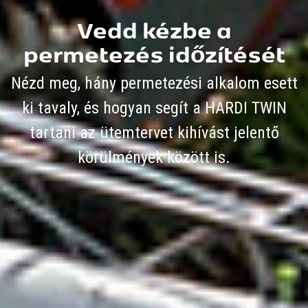
Vedd kézbe a
permetezés időzítését
Nézd meg, hány permetezési alkalom esett
ki tavaly, és hogyan segít a HARDI TWIN
tartani az ütemtervet kihívást jelentő
körülmények között is.