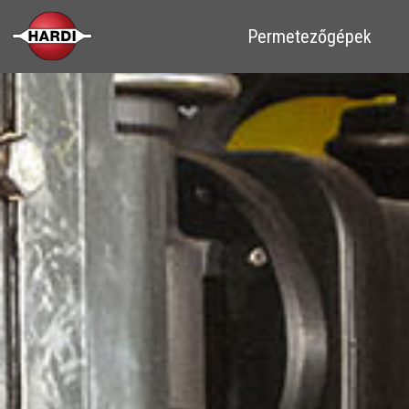
​​Permetezőgépek