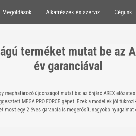
​​Megoldások
​​Alkatrészek és szerviz
Cégünk
ágú terméket mutat be az A
év garanciával
gy meghatározó újdonságot mutat be: az önjáró AREX előzetes
esztett MEGA PRO FORCE gépet. Ezek a modellek jól tükrözik a
et most egy 2 éves garancia is megerősít, nagyobb nyugalmat é