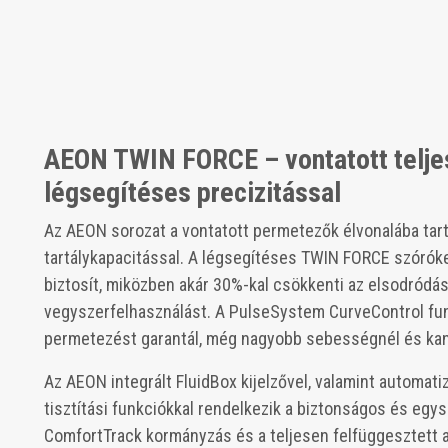
AEON TWIN FORCE – vontatott telje
légsegítéses precizitással
Az AEON sorozat a vontatott permetezők élvonalába tarto
tartálykapacitással. A légsegítéses TWIN FORCE szóróke
biztosít, miközben akár 30%-kal csökkenti az elsodródás
vegyszerfelhasználást. A PulseSystem CurveControl fu
permetezést garantál, még nagyobb sebességnél és kan
Az AEON integrált FluidBox kijelzővel, valamint automatizá
tisztítási funkciókkal rendelkezik a biztonságos és egy
ComfortTrack kormányzás és a teljesen felfüggesztett a