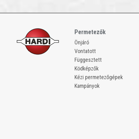
Permetezők
​​Önjáró
​​Vontatott
​​Függesztett
​​Ködképzők
​​Kézi permetezőgépek
Kampányok