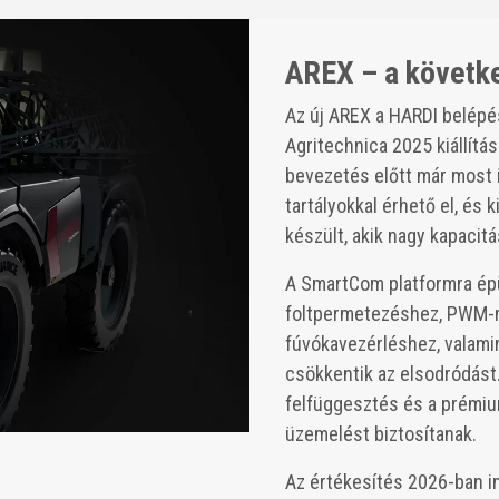
AREX – a követke
Az új AREX a HARDI belépés
Agritechnica 2025 kiállítá
bevezetés előtt már most í
tartályokkal érhető el, és
készült, akik nagy kapacit
A SmartCom platformra épü
foltpermetezéshez, PWM-
fúvókavezérléshez, valami
csökkentik az elsodródást
felfüggesztés és a prémiu
üzemelést biztosítanak.
Az értékesítés 2026-ban in