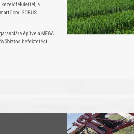
kezelőfelülettel, a
t SmartCom ISOBUS
garanciára építve a MEGA
jövőbiztos befektetést