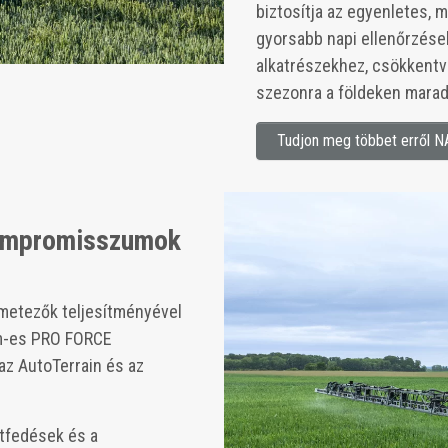
biztosítja az egyenletes, 
gyorsabb napi ellenőrzése
alkatrészekhez, csökkentve
szezonra a földeken marad
Tudjon meg többet erről 
ompromisszumok
metezők teljesítményével
8 m-es PRO FORCE
az AutoTerrain és az
tfedések és a