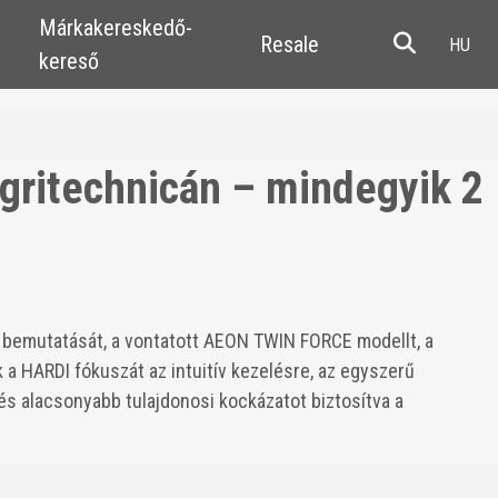
Márkakereskedő-
Resale
kereső
gritechnicán – mindegyik 2
 bemutatását, a vontatott AEON TWIN FORCE modellt, a
 HARDI fókuszát az intuitív kezelésre, az egyszerű
s alacsonyabb tulajdonosi kockázatot biztosítva a