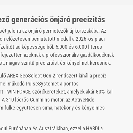
ző generációs önjáró precizitás
ét jelenti az önjáró permetezők új korszakába. Az
son előzetesen bemutatott modell a 2026-os piaci
zelítőt ad képességeiből. 5.000 és 6.000 literes
 kifejezetten azoknak a professzionális gazdálkodóknak
ást, magas szintű precizitást és kényelmet keresnek.
lő AREX GeoSelect Gen 2 rendszert kínál a precíz
mel működő PulseSystemet a pontos
nt TWIN FORCE szórókereteket, amelyek akár 80%-kal
. A 310 lóerős Cummins motor, az ActiveRide
m fülke együttesen sima, hatékony és kényelmes
dul Európában és Ausztráliában, ezzel a HARDI a