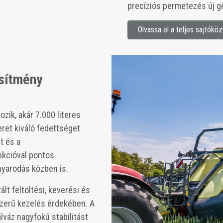
precíziós permetezés új ge
Olvassa el a teljes sajtókö
sítmény
zik, akár 7.000 literes
ret kiváló fedettséget
t és a
nkcióval pontos
yarodás közben is.
lt feltöltési, keverési és
szerű kezelés érdekében. A
lváz nagyfokú stabilitást