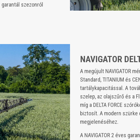
t garantál szezonról
NAVIGATOR DELTA
A megújult NAVIGATOR mérc
Standard, TITANIUM és CEN
tartálykapacitással. A tov
szelep, az olajszűrő és a 
míg a DELTA FORCE szóróke
biztosít. A modern szürke
megjelenéséhez.
A NAVIGATOR 2 éves garanc