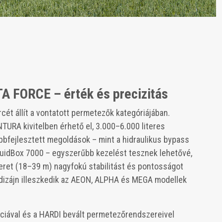
 FORCE – érték és precizitás
ét állít a vontatott permetezők kategóriájában.
TURA kivitelben érhető el, 3.000–6.000 literes
ábbfejlesztett megoldások – mint a hidraulikus bypass
FluidBox 7000 – egyszerűbb kezelést tesznek lehetővé,
ret (18–39 m) nagyfokú stabilitást és pontosságot
 dizájn illeszkedik az AEON, ALPHA és MEGA modellek
iával és a HARDI bevált permetezőrendszereivel