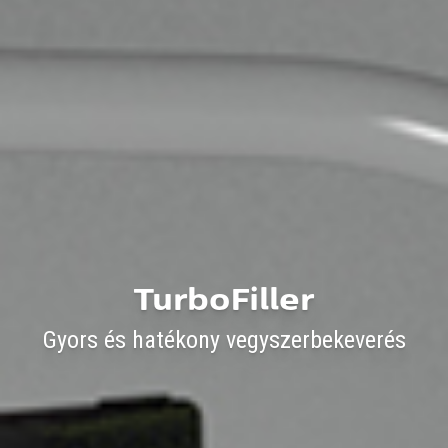
TurboFiller
Gyors és hatékony vegyszerbekeverés