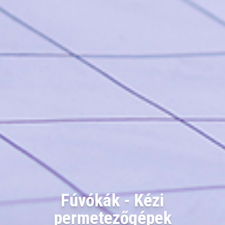
Fúvókák - Kézi
permetezőgépek