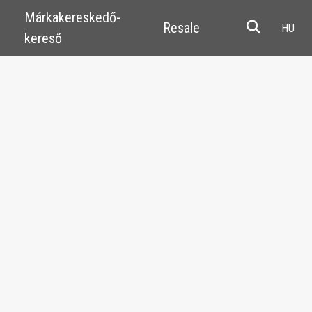
Márkakereskedő-
Resale
kereső