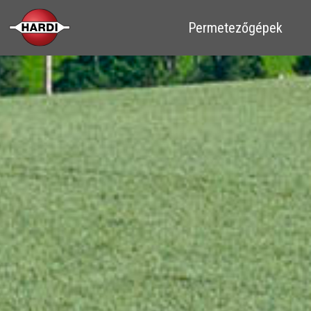
​​Permetezőgépek