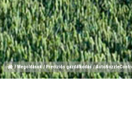
/
​​Megoldások
/
Precíziós gazdálkodás
/ AutoNozzleContr