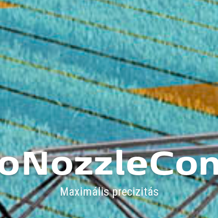
oNozzleCon
Maximális precizitás