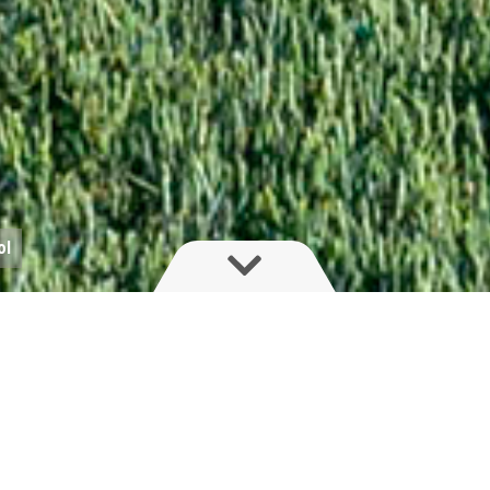
ol
Fúvókánkénti sz