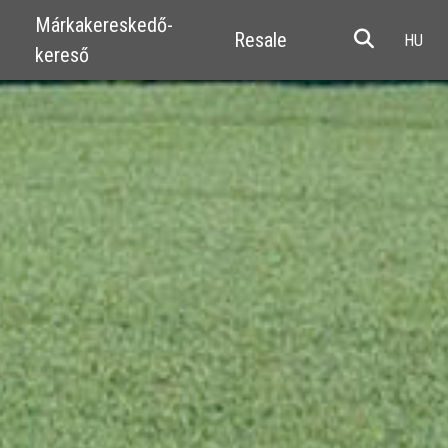
Márkakereskedő-
Resale
kereső