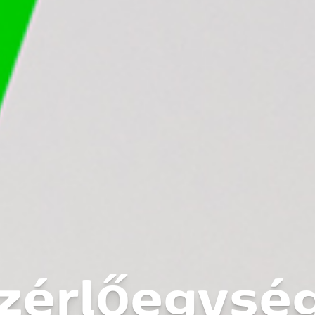
zérlőegysé