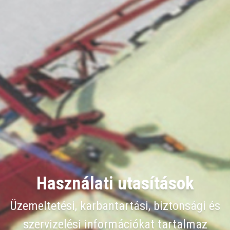
Használati utasítások
Üzemeltetési, karbantartási, biztonsági és
szervizelési információkat tartalmaz