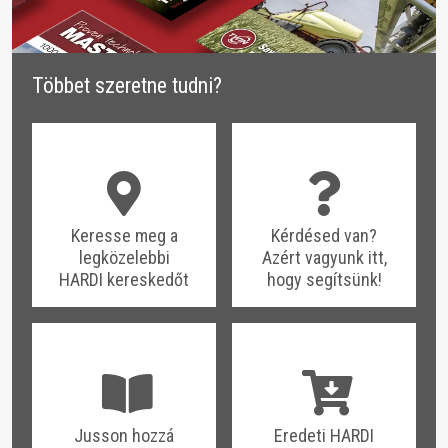
​​Többet szeretne tudni?
​​Keresse meg a
​​Kérdésed van?
legközelebbi
Azért vagyunk itt,
HARDI kereskedőt
hogy segítsünk!
​​Jusson hozzá
​​Eredeti HARDI