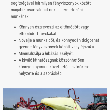
segítségével bármilyen fényviszonyok között
magabiztosan vághat neki a permetezési
munkának.
Könnyen észreveszi az eltömődött vagy
eltömődött fúvókákat
Növelje a munkaidőt, és könnyedén dolgozhat
gyenge fényviszonyok között vagy éjszaka.
Minimalizálja a hibázás esélyét.
A kiváló láthatóságnak köszönhetően
könnyen nyomon követhető a szórókeret
helyzete és a szóráskép.