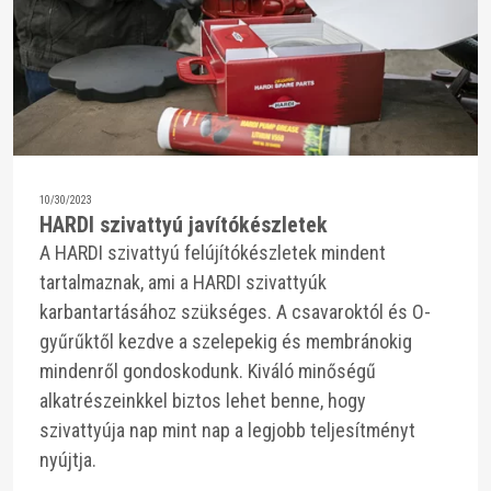
10/30/2023
HARDI szivattyú javítókészletek
A HARDI szivattyú felújítókészletek mindent
tartalmaznak, ami a HARDI szivattyúk
karbantartásához szükséges. A csavaroktól és O-
gyűrűktől kezdve a szelepekig és membránokig
mindenről gondoskodunk. Kiváló minőségű
alkatrészeinkkel biztos lehet benne, hogy
szivattyúja nap mint nap a legjobb teljesítményt
nyújtja.