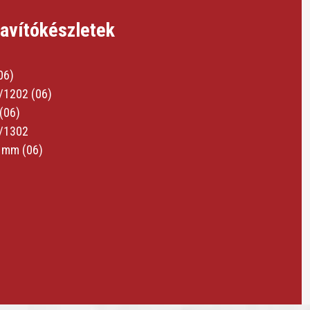
javítókészletek
06)
/1202 (06)
(06)
/1302
 mm (06)