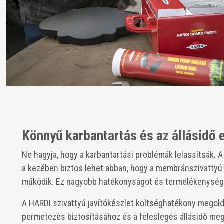
Könnyű karbantartás és az állásidő 
Ne hagyja, hogy a karbantartási problémák lelassítsák. A 
a kezében biztos lehet abban, hogy a membránszivattyú t
működik. Ez nagyobb hatékonyságot és termelékenysége
A HARDI szivattyú javítókészlet költséghatékony megol
permetezés biztosításához és a felesleges állásidő me