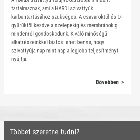
tartalmaznak, ami a HARDI szivattyúk
karbantartásához szükséges. A csavaroktól és O-
gyűrűktől kezdve a szelepekig és membránokig
mindenről gondoskodunk. Kiváló minőségű
alkatrészeinkkel biztos lehet benne, hogy
szivattyúja nap mint nap a legjobb teljesítményt
nyújtja.
Bővebben >
​​Többet szeretne tudni?