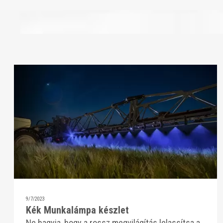
9/7/2023
Kék Munkalámpa készlet
Ne hagyja, hogy a rossz megvilágítás lelassítsa a