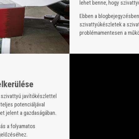
lehet benne, hogy szivattyú
Ebben a blogbejegyzésben 
szivattyúkészletek a sziva
problémamentesen a műkö
elkerülése
szivattyú javítókészlettel
eljes potenciáljával
t jelent a gazdaságában.
dás a folyamatos
gelőzéséhez.