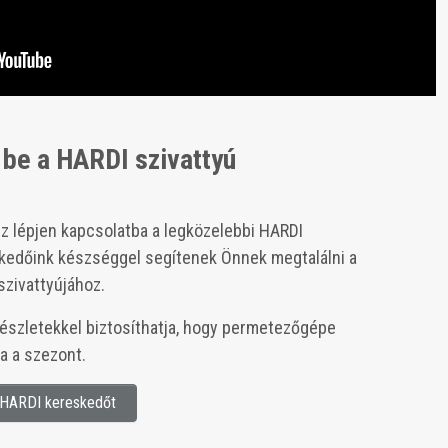
be a HARDI szivattyú
 lépjen kapcsolatba a legközelebbi HARDI
kedőink készséggel segítenek Önnek megtalálni a
szivattyújához.
készletekkel biztosíthatja, hogy permetezőgépe
ja a szezont.
i HARDI kereskedőt