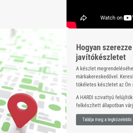
Hogyan szerezze 
javítókészletet
A készlet megrendeléséhez
márkakereskedővel. Keres
tökéletes készletet az Ön 
A HARDI szivattyú felújító
felkészített állapotban vár
Találja meg a legközelebb