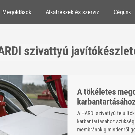
​​Megoldások
​​Alkatrészek és szerviz
Cégünk
ARDI szivattyú javítókészlet
A tökéletes meg
karbantartásáho
A HARDI szivattyú felújító
karbantartásához szüksége
membránokig mindenről go