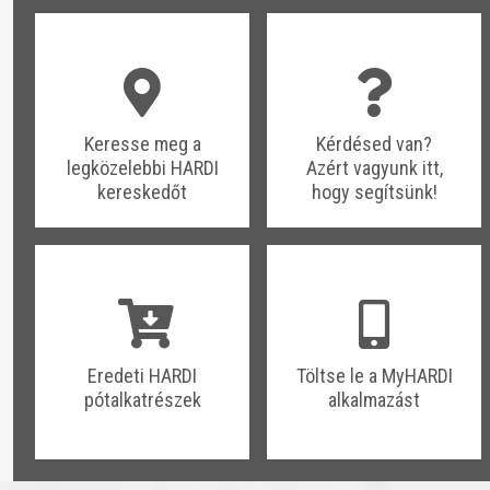
​​Keresse meg a
​​Kérdésed van?
legközelebbi HARDI
Azért vagyunk itt,
kereskedőt
hogy segítsünk!
​​Eredeti HARDI
​​Töltse le a MyHARDI
pótalkatrészek
alkalmazást