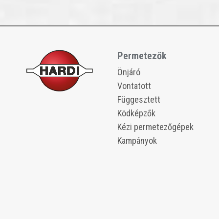
Permetezők
​​Önjáró
​​Vontatott
​​Függesztett
​​Ködképzők
​​Kézi permetezőgépek
Kampányok