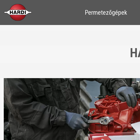
​​Permetezőgépek
H