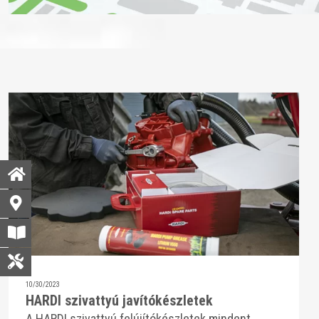
10/30/2023
HARDI szivattyú javítókészletek
A HARDI szivattyú felújítókészletek mindent