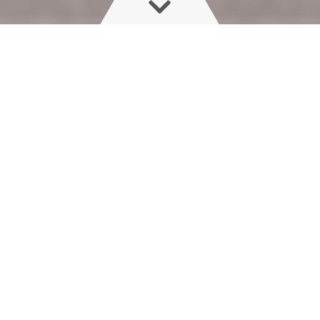
Tapasztalja meg a páratlan
precíziós gazdálkodást: a HARDI
NAVIGATOR