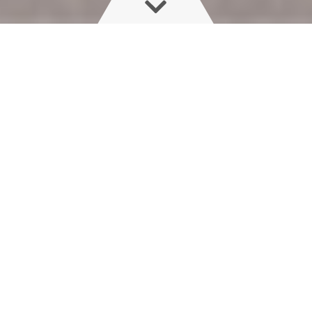
Tapasztalja meg a páratlan
precíziós gazdálkodást: a HARDI
NAVIGATOR