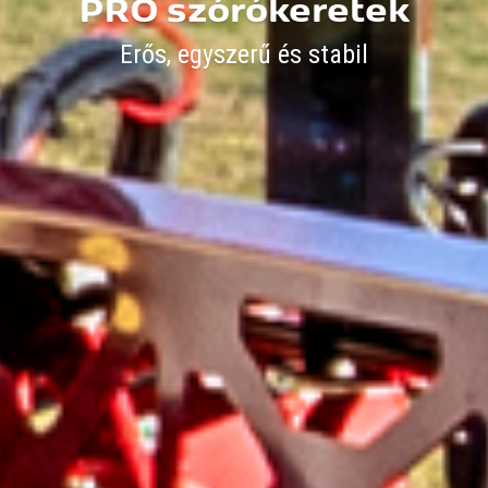
PRO szórókeretek
Erős, egyszerű és stabil