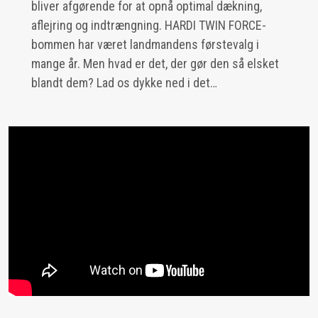
bliver afgørende for at opnå optimal dækning,
aflejring og indtrængning. HARDI TWIN FORCE-
bommen har været landmandens førstevalg i
mange år. Men hvad er det, der gør den så elsket
blandt dem? Lad os dykke ned i det…