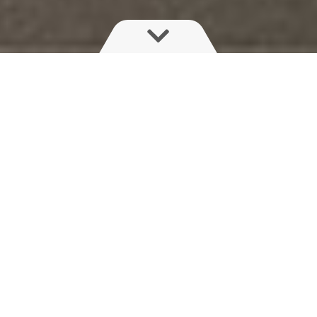
Oplev det bedste inden for
præcisionslandbrug