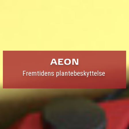
AEON
Fremtidens plantebeskyttelse