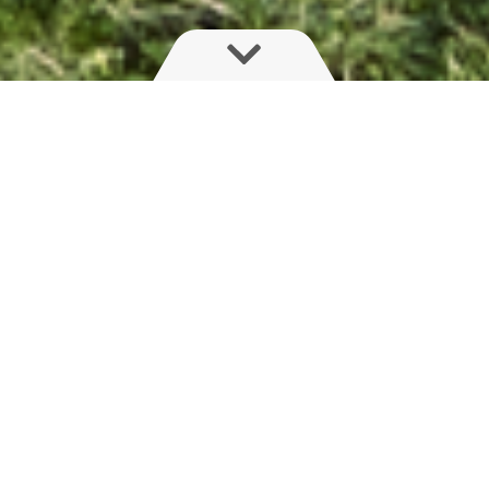
Stærk, enkel og stabil
PRO-serien vil passe til landmænd, der søger en