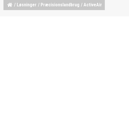
/
Løsninger
/
Præcisionslandbrug
/ ActiveAir