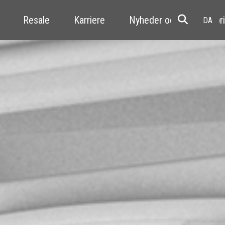
Resale
Karriere
Nyheder og kundehistori