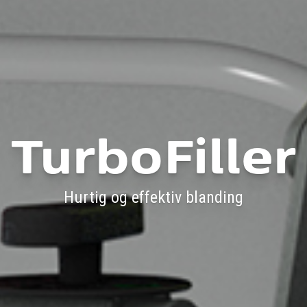
TurboFiller
Hurtig og effektiv blanding