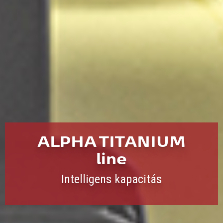
ALPHA TITANIUM
line
Intelligens kapacitás