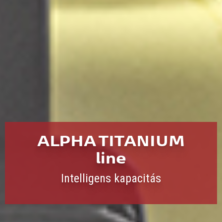
ALPHA TITANIUM
line
Intelligens kapacitás