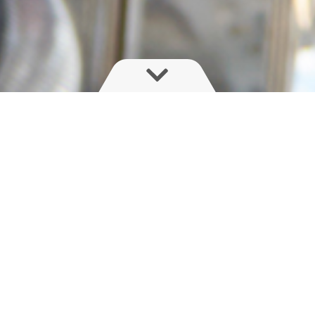
In Kontakt bleiben
Möchten Sie zu den Ersten gehören, die erfahren, wenn
wir eine neue Spritze auf den Markt bringen, neue
Funktionen vorstellen oder ein neues Video
veröffentlichen?
Melden Sie sich für unseren monatlichen Newsletter an
und erhalten Sie Ihre HARDI-News als Erster!