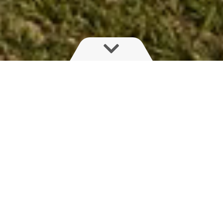
Når sprøjtevinduet er snævert,
tæller hver tankfyldning
Derfor opgraderer vi din NAVIGATOR eller AEON
til den næste tankstørrelse
– uden ekstra omkostninger + inkl. 2