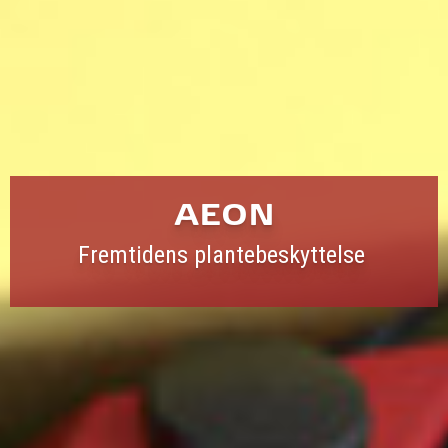
AEON
Fremtidens plantebeskyttelse