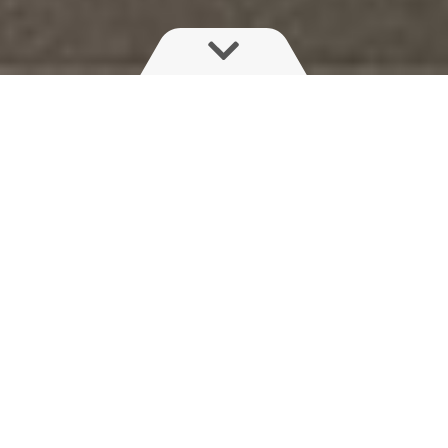
Oplev det bedste inden for
præcisionslandbrug