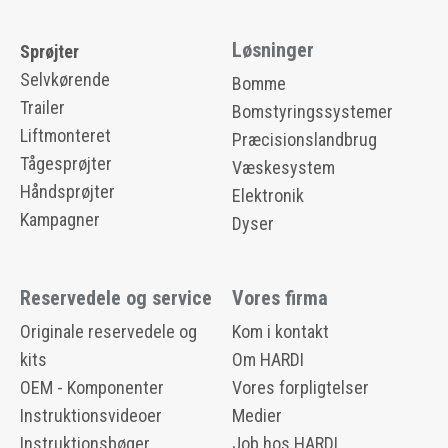
Løsninger
Sprøjter
Selvkørende
Bomme
Trailer
Bomstyringssystemer
Liftmonteret
Præcisionslandbrug
Tågesprøjter
Væskesystem
Håndsprøjter
Elektronik
Kampagner
Dyser
Reservedele og service
Vores firma
Originale reservedele og
Kom i kontakt
kits
Om HARDI
OEM - Komponenter
Vores forpligtelser
Instruktionsvideoer
Medier
Instruktionsbøger
Job hos HARDI