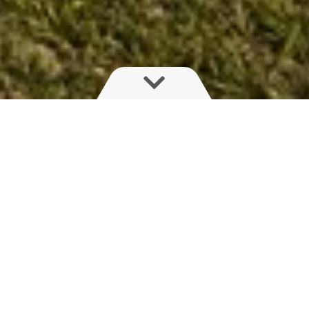
Kiedy czas na opryski jest
ograniczony, liczy się każde
napełnienie zbiornika
Dlatego rozbudowujemy Twój NAVIGATOR lub
AEON do następnej pojemności zbiornika