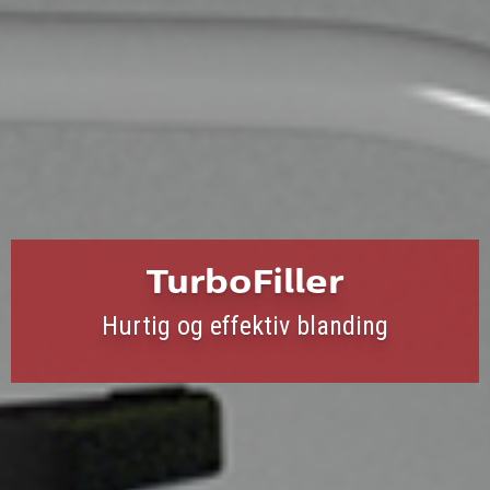
TurboFiller
Hurtig og effektiv blanding