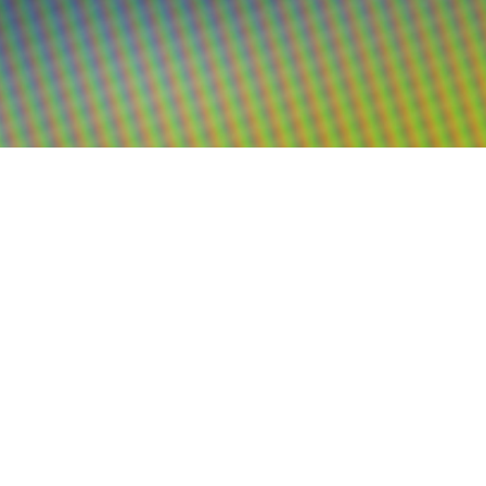
formation lige ved hånden
ar du alle de HARDI-oplysninger, du har brug for,
e de nyeste brochurer og instruktionsbøger lige i din
ideoer fra HARDI ACADEMY, og bliv klogere på din