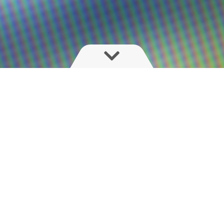
Assistance og in
Med den nye MyHARDI-app h
samlet på ét sted.
Du har mulighed for at læs
håndflade.
Se de nyeste instruktionsv
sprøjte.