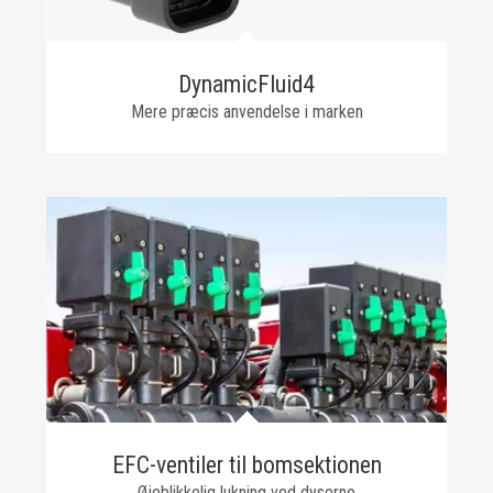
DynamicFluid4
Mere præcis anvendelse i marken
EFC-ventiler til bomsektionen
Øjeblikkelig lukning ved dyserne