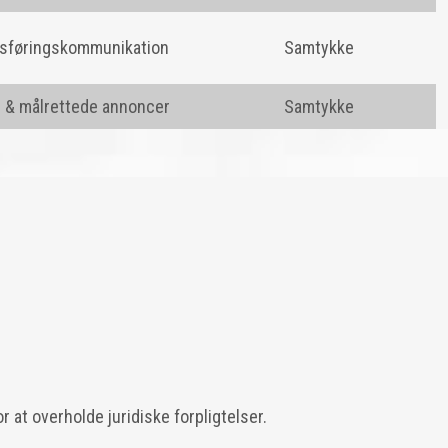
sføringskommunikation
Samtykke
 & målrettede annoncer
Samtykke
r at overholde juridiske forpligtelser.