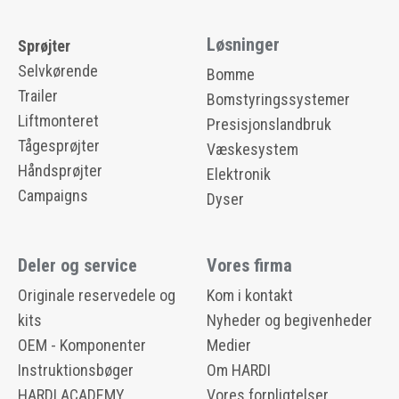
Løsninger
Sprøjter
Selvkørende
Bomme
Trailer
Bomstyringssystemer
Liftmonteret
Presisjonslandbruk
Tågesprøjter
Væskesystem
Håndsprøjter
Elektronik
Campaigns
Dyser
Deler og service
Vores firma
Originale reservedele og
Kom i kontakt
kits
Nyheder og begivenheder
OEM - Komponenter
Medier
Instruktionsbøger
Om HARDI
HARDI ACADEMY
Vores forpligtelser