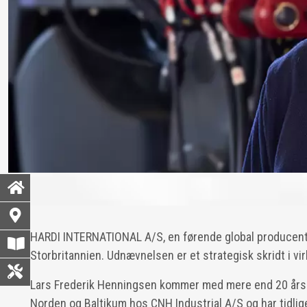
HARDI INTERNATIONAL A/S, en førende global producent a
Storbritannien. Udnævnelsen er et strategisk skridt i
Lars Frederik Henningsen kommer med mere end 20 års e
Norden og Baltikum hos CNH Industrial A/S og har tidlig