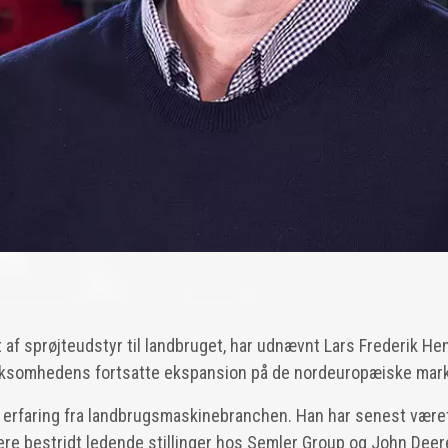
f sprøjteudstyr til landbruget, har udnævnt Lars Frederik He
 virksomhedens fortsatte ekspansion på de nordeuropæiske mar
rfaring fra landbrugsmaskinebranchen. Han har senest været a
ere bestridt ledende stillinger hos Semler Group og John Deere