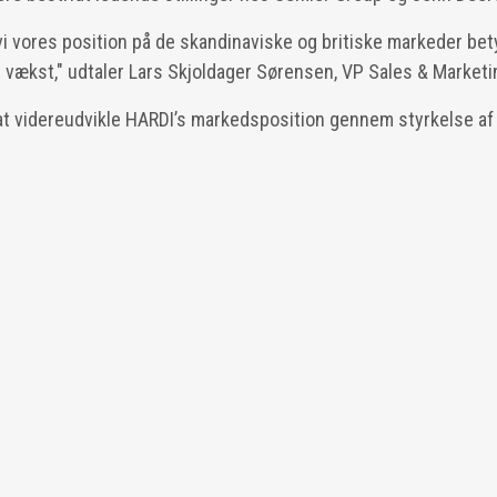
i vores position på de skandinaviske og britiske markeder bet
e vækst," udtaler Lars Skjoldager Sørensen, VP Sales & Mark
å at videreudvikle HARDI’s markedsposition gennem styrkelse af