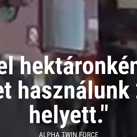
el hektáronkén
zet használunk 
helyett."
ALPHA TWIN FORCE