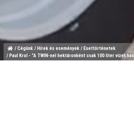
/
Cégünk
/
​​Hírek és események
/
Esettörténetek
/ Paul Krol - "A TWIN-nel hektáronként csak 100 liter vizet has
Bevezetés
Ismerje meg a holland Paul Krolt, akinek 2 darab HARDI
légrásegítéses TWIN FORCE szórókerettel. Paul feleségé
egy szántóföldi gazdaság tulajdonosa, ahol körülbelül 