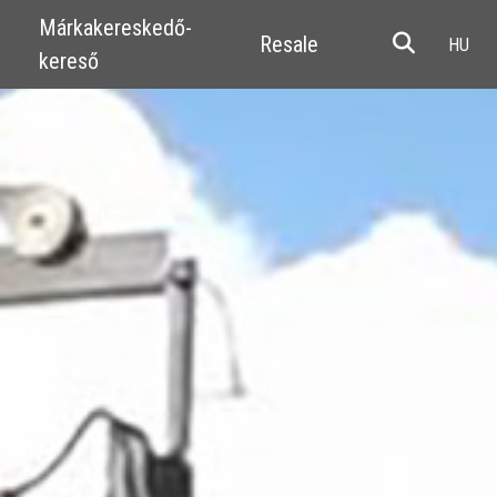
Márkakereskedő-
Resale
kereső