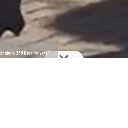
ználunk 250 liter helyett."
 ALPHA permetezője van,
vel és három fiával együtt
400 hektáron burgonyát és