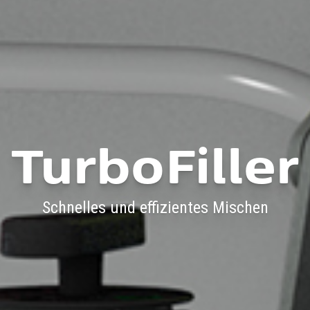
TurboFiller
Schnelles und effizientes Mischen