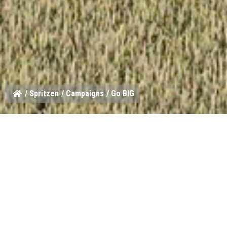
/
Spritzen
/
Campaigns
/ Go BIG
Wenn das Spritzfenster knap
zählt jede Tankfüllung