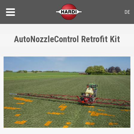
AutoNozzleControl Retrofit Kit