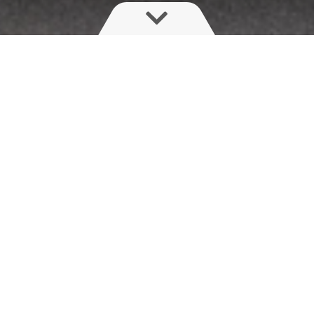
HARDI FrontTank
HARDI fronttanken giver dig ekstra muligheder for
din sprøjteopgave, enten som en ammetank til at