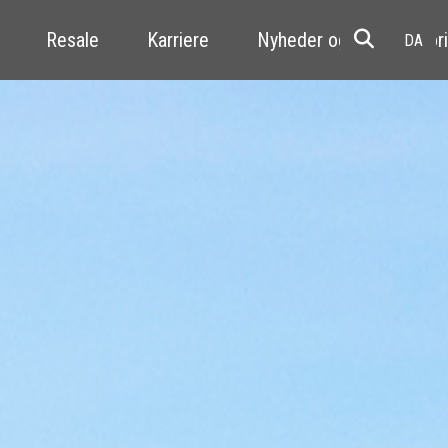
Resale
Karriere
Nyheder og kundehistori