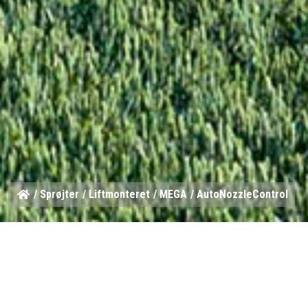
/
Sprøjter
/
Liftmonteret
/
MEGA
/ AutoNozzleControl