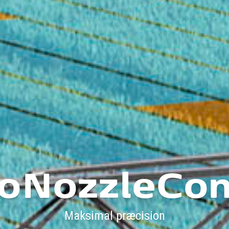
oNozzleCon
Maksimal præcision