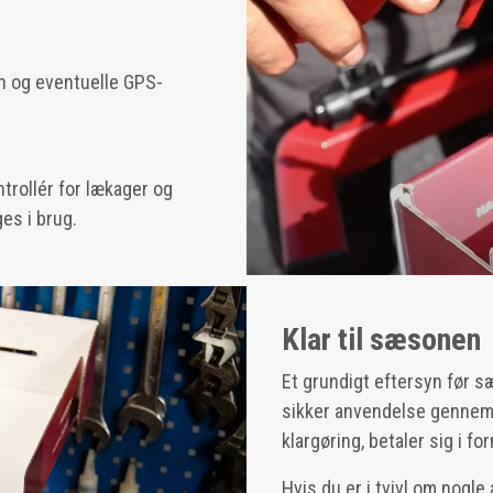
n og eventuelle GPS-
rollér for lækager og
ges i brug.
Klar til sæsonen
Et grundigt eftersyn før sæ
sikker anvendelse gennem 
klargøring, betaler sig i f
Hvis du er i tvivl om nogle