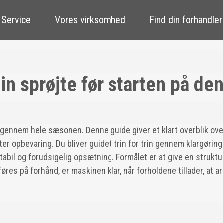
 Service
Vores virksomhed
Find din forhandler
in sprøjte før starten på d
 gennem hele sæsonen. Denne guide giver et klart overblik ove
er opbevaring. Du bliver guidet trin for trin gennem klargørings
bil og forudsigelig opsætning. Formålet er at give en struktur
øres på forhånd, er maskinen klar, når forholdene tillader, at 