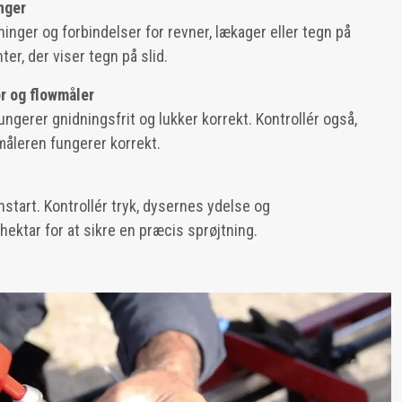
nger
​​
tninger og forbindelser for revner, lækager eller tegn på
er, der viser tegn på slid.
or og flowmåler
 fungerer gnidningsfrit og lukker korrekt. Kontrollér også,
måleren fungerer korrekt.
nstart. Kontrollér tryk, dysernes ydelse og
ktar for at sikre en præcis sprøjtning.