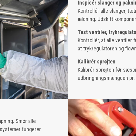
Inspicér slanger og pakni
Kontrollér alle slanger, tæ
ældning. Udskift komponent
Test ventiler, trykregulat
Kontrollér, at alle ventiler
at trykregulatoren og flow
Kalibrér sprøjten
Kalibrér sprøjten før sæso
udbringningsmængden pr. he
pning. Smør alle
resystemer fungerer