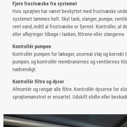
Fjern frostvæske fra systemet
Hvis sprøjten har været beskyttet med frostvæske under
systemet tømmes helt. Skyl tank, slanger, pumpe, venti
rent vand, indtil al frostvæske er fjernet. Kontroller, at d
eller aflejringer tilbage i tanken, filtrene eller slangerne.
Kontrollér pumpen
Kontrollér pumpen for lækager, unormal støj og korrekt
pumpen, og kontrollér membranernes og ventilerne­s til
nødvendigt.
Kontrollér filtre og dyser
Afmontér og rengør alle filtre. Kontrollér dyserne for slid
sprøjtemønstret er ensartet. Udskift slidte eller beskad