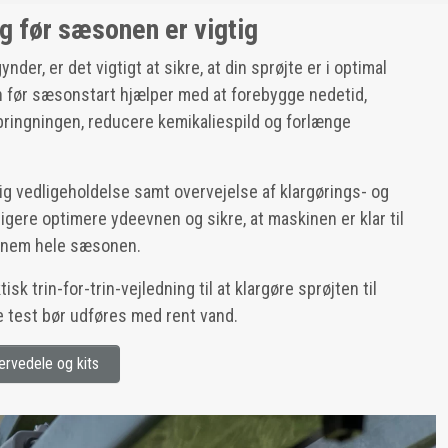
g før sæsonen er vigtig
er, er det vigtigt at sikre, at din sprøjte er i optimal
n før sæsonstart hjælper med at forebygge nedetid,
bringningen, reducere kemikaliespild og forlænge
g vedligeholdelse samt overvejelse af klargørings- og
gere optimere ydeevnen og sikre, at maskinen er klar til
gennem hele sæsonen.
sk trin-for-trin-vejledning til at klargøre sprøjten til
lle test bør udføres med rent vand.
ervedele og kits