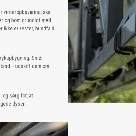
 vinteropbevaring, skal
ler og bom grundigt med
er ikke er rester, bundfald
 trykopbygning. Smør
stand – udskift dem om
, og sørg for, at
igede dyser.