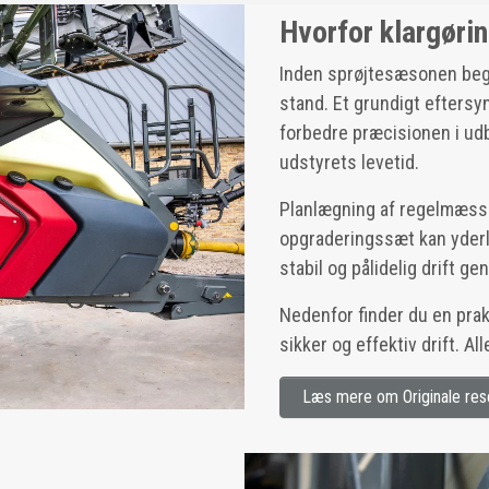
Hvorfor klargørin
Inden sprøjtesæsonen begynd
stand. Et grundigt eftersy
forbedre præcisionen i ud
udstyrets levetid.
Planlægning af regelmæssi
opgraderingssæt kan yderli
stabil og pålidelig drift 
Nedenfor finder du en prakti
sikker og effektiv drift. A
Læs mere om Originale res