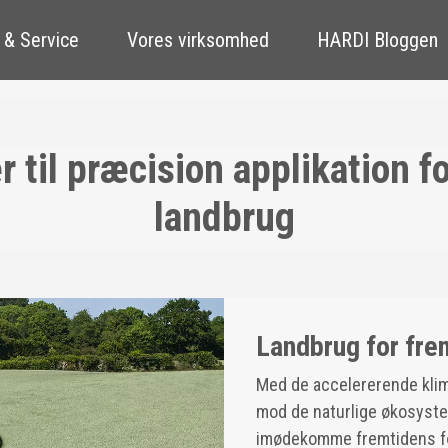
 & Service
Vores virksomhed
HARDI Bloggen
 til præcision applikation f
landbrug
Landbrug for fre
Med de accelererende kli
mod de naturlige økosystem
imødekomme fremtidens f