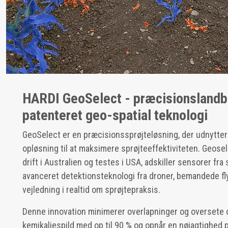
HARDI GeoSelect - præcisionsland
patenteret geo-spatial teknologi
GeoSelect er en præcisionssprøjteløsning, der udnytter 
opløsning til at maksimere sprøjteeffektiviteten. Geoselec
drift i Australien og testes i USA, adskiller sensorer fra
avanceret detektionsteknologi fra droner, bemandede fly o
vejledning i realtid om sprøjtepraksis.
Denne innovation minimerer overlapninger og oversete 
kemikaliespild med op til 90 % og opnår en nøjagtighed på