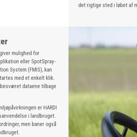
det rigtige sted i løbet af 
ter
giver mulighed for
likation eller SpotSpray-
tion System (FMIS), kan
tartes med et enkelt klik.
ubesværet dataene tilbage
miljøpåvirkningen er HARDI
sanvendelse i landbruget.
ordringer, men baner også
ndbruget.