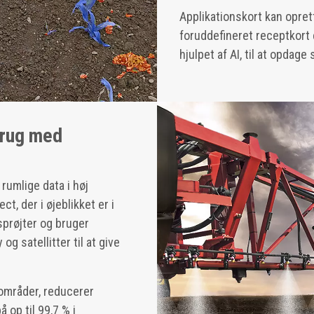
Applikationskort kan opret
foruddefineret receptkort e
hjulpet af AI, til at opdage
brug med
rumlige data i høj
t, der i øjeblikket er i
 sprøjter og bruger
g satellitter til at give
områder, reducerer
 op til 99,7 % i