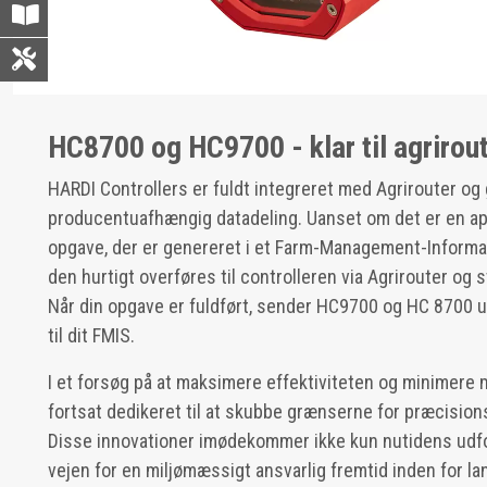
HC8700 og HC9700 - klar til agrirou
HARDI Controllers er fuldt integreret med Agrirouter og 
producentuafhængig datadeling. Uanset om det er en app
opgave, der er genereret i et Farm-Management-Informa
den hurtigt overføres til controlleren via Agrirouter og s
Når din opgave er fuldført, sender HC9700 og HC 8700 
til dit FMIS.
I et forsøg på at maksimere effektiviteten og minimere 
fortsat dedikeret til at skubbe grænserne for præcision
Disse innovationer imødekommer ikke kun nutidens udf
vejen for en miljømæssigt ansvarlig fremtid inden for la