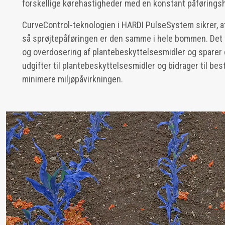
forskellige kørehastigheder med en konstant påførings
CurveControl-teknologien i HARDI PulseSystem sikrer, at
så sprøjtepåføringen er den samme i hele bommen. Det 
og overdosering af plantebeskyttelsesmidler og spare
udgifter til plantebeskyttelsesmidler og bidrager til be
minimere miljøpåvirkningen.