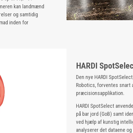
gneren kan landmænd
elser og samtidig
emad inden for
HARDI SpotSelec
Den nye HARDI SpotSelect,
Robotics, forventes snart a
præcisionsapplikation.
HARDI SpotSelect anvender
på bar jord (GoB) samt ide
ved hjælp af kunstig intelli
analyserer det dataene og 