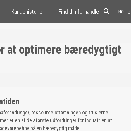
Kundehistorier
Find din forhandler
Resale
or at optimere bæredygtigt
mtiden
maforandringer, ressourceudtømningen og truslerne
er er en af de største udfordringer for industrien at
ødevarebehov på en bæredygtig måde.