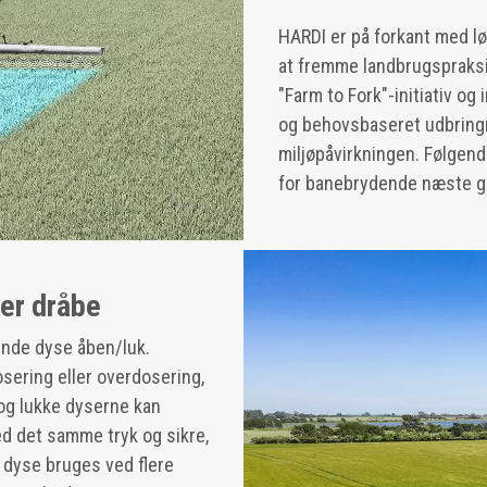
HARDI er på forkant med lø
at fremme landbrugspraksi
"Farm to Fork"-initiativ og
og behovsbaseret udbringn
miljøpåvirkningen. Følgen
for banebrydende næste g
er dråbe
ende dyse åben/luk.
ering eller overdosering,
 og lukke dyserne kan
d det samme tryk og sikre,
 dyse bruges ved flere