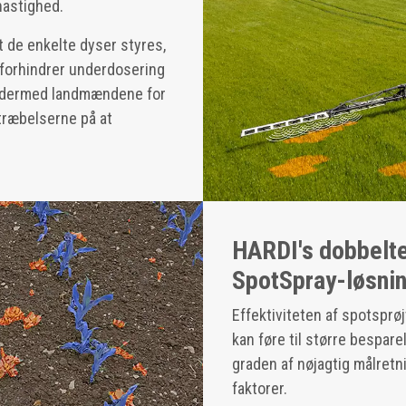
hastighed.
 de enkelte dyser styres,
forhindrer underdosering
r dermed landmændene for
stræbelserne på at
HARDI's dobbelte 
SpotSpray-løsnin
Effektiviteten af spotsprø
kan føre til større bespar
graden af nøjagtig målretn
faktorer.