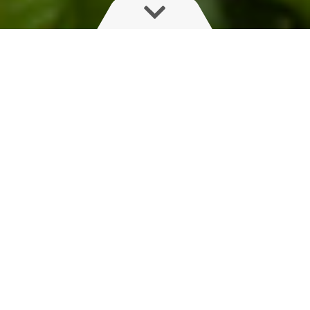
Fallbeispiele nach Thema filtern
Zeige alles
TWIN FORCE
ALPHA EVO
AEON
AutoNozzleControl
COMMANDER
DELTA FORCE