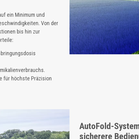
 auf ein Minimum und
geschwindigkeiten. Von der
tionen bis hin zur
teile:
usbringungsdosis
mikalienverbrauchs.
 für höchste Präzision
AutoFold-System 
sicherere Bedie